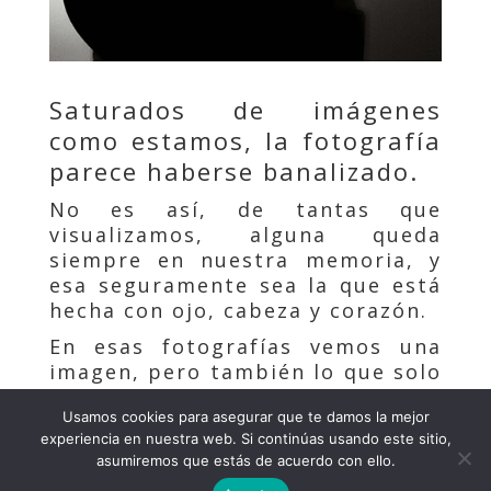
Saturados de imágenes
como estamos, la fotografía
parece haberse banalizado.
No es así, de tantas que
visualizamos, alguna queda
siempre en nuestra memoria, y
esa seguramente sea la que está
hecha con ojo, cabeza y corazón.
En esas fotografías vemos una
imagen, pero también lo que solo
cada uno de nosotros puede ver
Usamos cookies para asegurar que te damos la mejor
en ella, nuestras emociones.
experiencia en nuestra web. Si continúas usando este sitio,
asumiremos que estás de acuerdo con ello.
Pura Rey